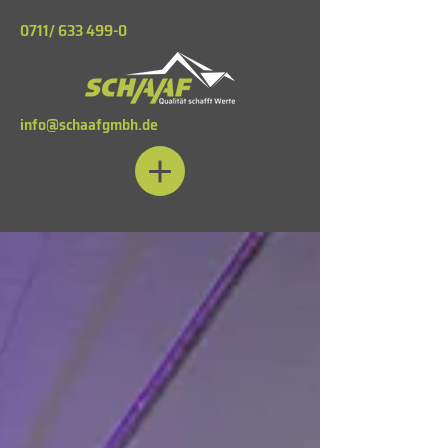
0711/
633 499-0
info@schaafgmbh.de