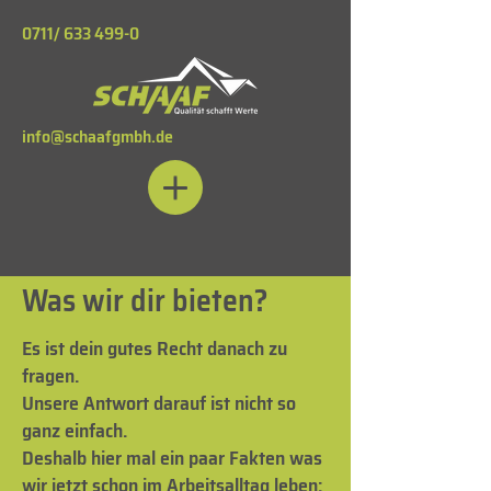
0711/
633 499-0
info@schaafgmbh.de
Was wir dir bieten?
Es ist dein gutes Recht danach zu
fragen.
Unsere Antwort darauf ist nicht so
ganz einfach.
Deshalb hier mal ein paar Fakten was
wir jetzt schon im Arbeitsalltag leben: