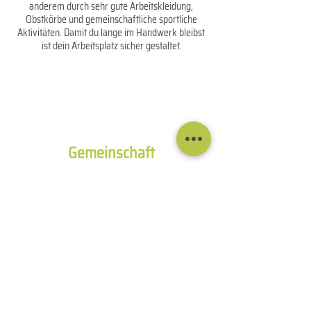
anderem durch sehr gute Arbeitskleidung,
Obstkörbe und gemeinschaftliche sportliche
Aktivitäten. Damit du lange im Handwerk bleibst
ist dein Arbeitsplatz sicher gestaltet.
Gemeinschaft
Wir sind ein Team und das ist uns wichtig.
Regelmäßig finden Besprechungen statt, wir
machen Firmenausflüge, nehmen an Messen teil
und zelebrieren zusammen unsere Feste. Mit
einer firmeneigenen Sportgemeinschaft messen
wir uns gerne bei Wettbewerben also sicher dir
dein Trikot.